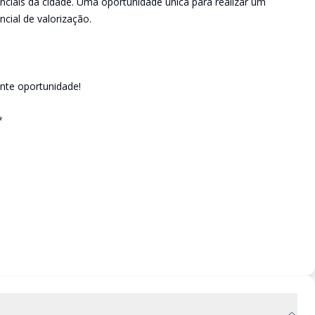
ciais da cidade. Uma oportunidade única para realizar um
cial de valorização.
ente oportunidade!
*