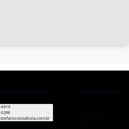
fano Campos do Jordão
Navegação rápida
Home
Sobre nós
5-6919
Buscar imóvel
-0286
stefanoconsultoria.com.br
Anunciar imóvel
aetano, 480, Sala 116,
Contato