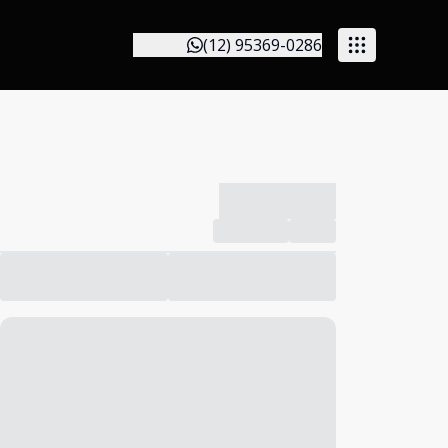
(12) 95369-0286
-------------
Compartilhar
Favorito