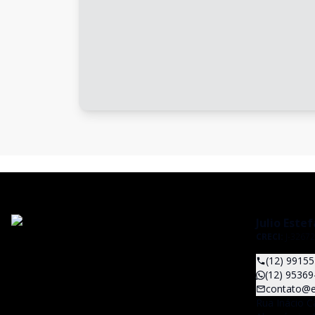
Julio Este
CRECI:
J-32672
(12) 9915
(12) 95369
contato@e
Rua Inácio C