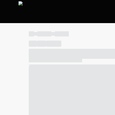
----
----- -----
----- -----
----
-----
---- ------
----- ----- -- ------ ---- ---- -- ---
----- ----- -- ------ ----- ----- -- ------