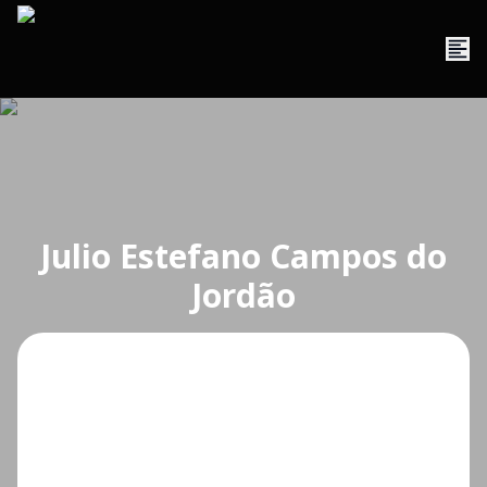
Julio Estefano Campos do
Jordão
O que deseja?
Cidade
Bairro