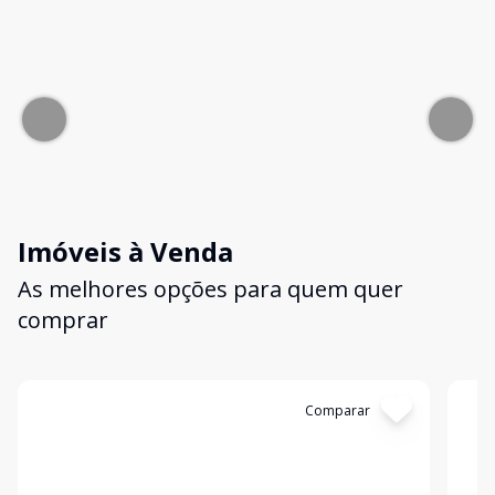
Imóveis à Venda
As melhores opções para quem quer
comprar
Cód:
21629
Comparar
Có