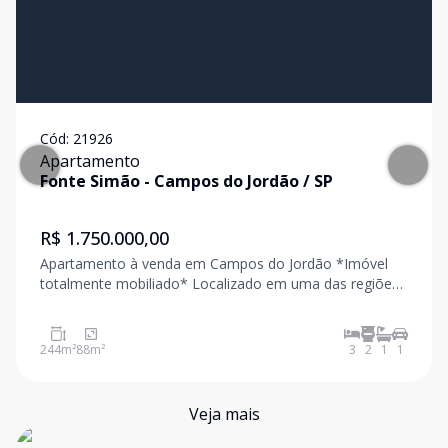
Cód:
21926
Apartamento
Fonte Simão
-
Campos do Jordão
/
SP
R$ 1.750.000,00
Apartamento à venda em Campos do Jordão *Imóvel
totalmente mobiliado* Localizado em uma das regiões
mais valorizadas de Campos do Jordão, este excelente
apartamento está a menos de 3 minutos do Parque
Capivari, na região central, proporcionando prat
244
m²
88
m²
3
2
1
1
Veja mais