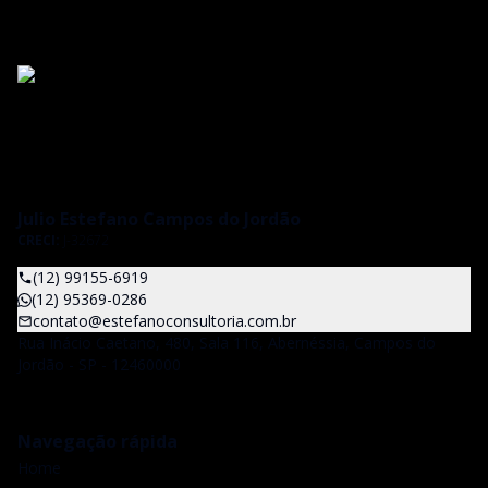
Julio Estefano Campos do Jordão
CRECI:
J-32672
(12) 99155-6919
(12) 95369-0286
contato@estefanoconsultoria.com.br
Rua Inácio Caetano, 480, Sala 116, Abernéssia, Campos do
Jordão - SP - 12460000
Navegação rápida
Home