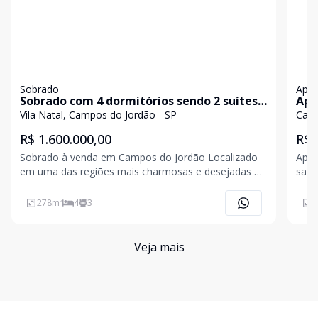
Sobrado
Apa
Sobrado com 4 dormitórios sendo 2 suítes
Apa
no bairro Vila Natal em Campos do Jordão
Cam
Vila Natal, Campos do Jordão - SP
Capi
R$ 1.600.000,00
R$ 
Sobrado à venda em Campos do Jordão Localizado
Apar
em uma das regiões mais charmosas e desejadas de
sair
Campos do Jordão, na Vila Natal, este encantador
cerc
sobrado reúne conforto, exclusividade e toda a
no c
278
m²
4
3
1
atmosfera acolhedora que transforma a experiência
Jord
de viver n
que 
Veja mais