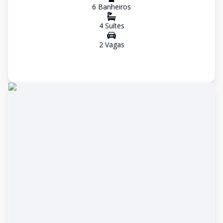
6
Banheiro
s
4
Suíte
s
2
Vaga
s