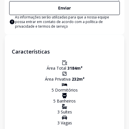
Enviar
As informações serão utilizadas para que a nossa equipe
possa entrar em contato de acordo com a
política de
privacidade e termos de serviço
Características
Área Total
3184
m²
Área Privativa
232
m²
5
Dormitório
s
5
Banheiro
s
3
Suíte
s
3
Vaga
s