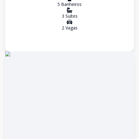
5
Banheiro
s
3
Suíte
s
2
Vaga
s