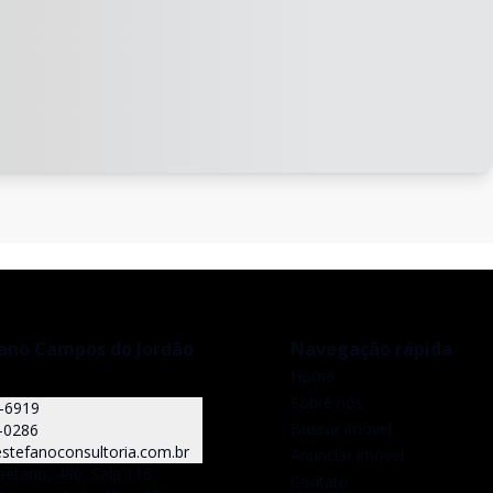
fano Campos do Jordão
Navegação rápida
Home
Sobre nós
5-6919
Buscar imóvel
-0286
stefanoconsultoria.com.br
Anunciar imóvel
aetano, 480, Sala 116,
Contato