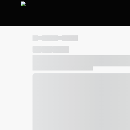
----
----- -----
----- -----
----
-----
---- ------
----- ----- -- ------ ---- ---- -- ---
----- ----- -- ------ ----- ----- -- ------