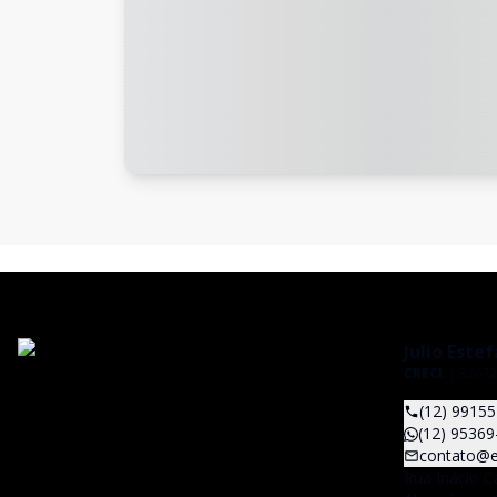
Julio Este
CRECI:
J-32672
(12) 9915
(12) 95369
contato@e
Rua Inácio C