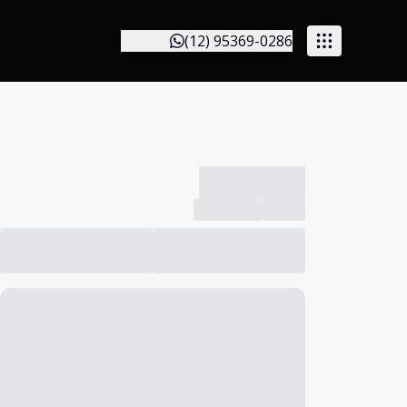
(12) 95369-0286
-------------
Compartilhar
Favorito