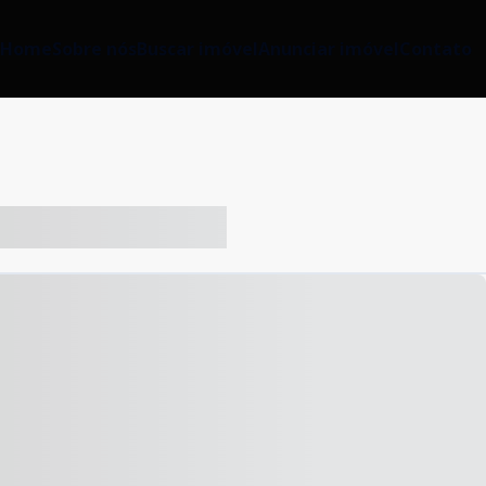
Home
Sobre nós
Buscar imóvel
Anunciar imóvel
Contato
-- ----- ----- --- ------