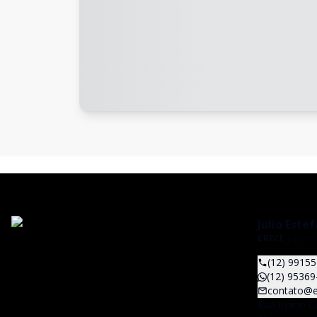
Julio Este
CRECI:
J-32672
(12) 9915
(12) 95369
contato@e
Rua Inácio C