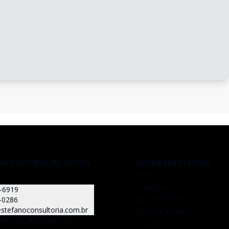
fano Campos do Jordão
Navegação rápida
Home
Sobre nós
5-6919
Buscar imóvel
-0286
stefanoconsultoria.com.br
Anunciar imóvel
aetano, 480, Sala 116,
Contato