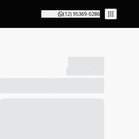
(12) 95369-0286
-------------
Compartilhar
Favorito