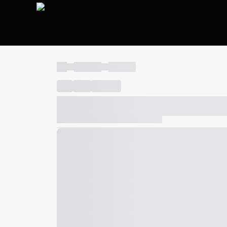
----
----- -----
----- -----
----
-----
---- ------
----- ----- -- ------ ---- ---- -- ---
----- ----- -- ------ ----- ----- -- ------